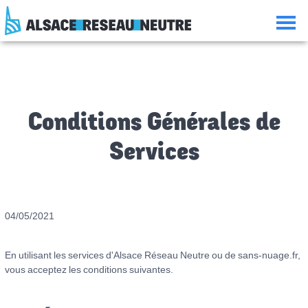
Aller
Aller
Aller
Consulter
au
à
à
le
contenu
la
la
plan
navigation
recherche
du
site
Conditions Générales de
Services
04/05/2021
En utilisant les services d'Alsace Réseau Neutre ou de sans-nuage.fr,
vous acceptez les conditions suivantes.