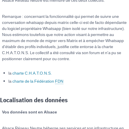
Alsace Réseau Neutre est membre de ces deux collectifs.
Remarque : concernant la fonctionnalité qui permet de suivre une
conversation whatsapp depuis matrix celle-ci est de facto dépendante
du logiciel propriétaire Whatsapp (bien isolé sur notre infrastructure).
Nous estimons toutefois que notre action visant à permettre au
maximum de monde de migrer vers Matrix et à empécher Whatsapp
d'établir des profils individuels, justifie cette entorse à la charte
C.H.A.T.O.N.S. Le collectif a été consulté via son forum et n'a pu se
positionner clairement pour ou contre.
la
charte C.H.A.T.O.N.S.
la
charte de la Fédération
FDN
Localisation des données
Vos données sont en Alsace
Alsace Réseau Neutre héberge ses services et son infrastructure en