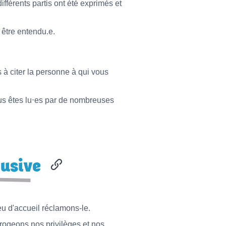
fférents partis ont été exprimés et
 être entendu.e.
 à citer la personne à qui vous
ous êtes lu⋅es par de nombreuses
lusive
 eu d'accueil réclamons-le.
errogeons nos privilèges et nos