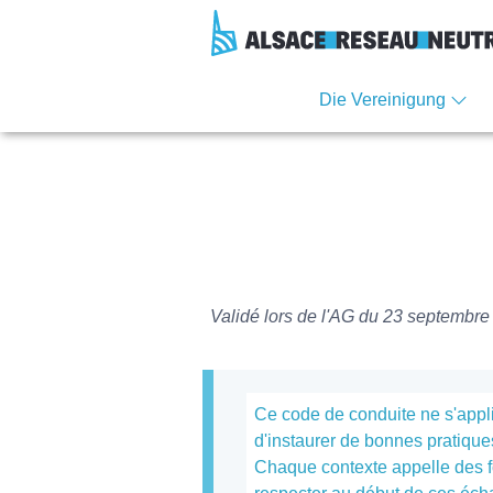
Aller
Aller
Aller
Consulter
au
à
à
le
contenu
la
la
plan
navigation
recherche
du
Die Vereinigung
site
Validé lors de l'AG du 23 septembr
Ce code de conduite ne s'appli
d'instaurer de bonnes pratiques
Chaque contexte appelle des fo