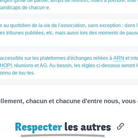
nges (prise de parole, temps de réunion, notes à prendre, liste
handicaps de chacun⋅e.
au quotidien de la vie de l'association, sans exception : dans l
 les tribunes publiées, etc. mais aussi lors des moments de pau
accessible sur les plateformes d'échanges reliées à
ARN
et int
HOP
!, réunions et AG. Au besoin, les règles ci-dessous seront
 connu de tou⋅tes.
ellement, chacun et chacune d'entre nous, vous
Respecter
les autres