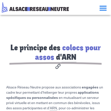
Aller
Aller
Aller
Consulter
au
à
à
le
contenu
la
la
plan
navigation
recherche
du
site
Le principe des
colocs pour
assos
d'
ARN
Alsace Réseau Neutre propose aux associations
engagées
un
cadre leur permettant d'héberger leur propres
applications
spécifiques ou personnalisées
en mutualisant un serveur
privé virtuelle et en mettant en commun des bénévoles, issus
des assos participantes et d'
ARN
, pour co-administrer les