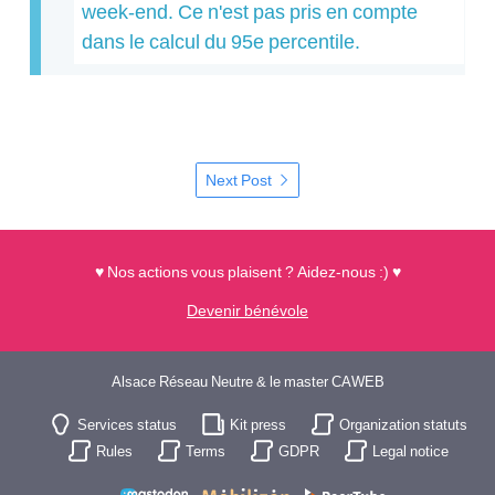
week-end. Ce n'est pas pris en compte
dans le calcul du 95e percentile.
Next Post
♥ Nos actions vous plaisent ? Aidez-nous :) ♥
Devenir bénévole
Alsace Réseau Neutre & le master CAWEB
Services status
Kit press
Organization statuts
Rules
Terms
GDPR
Legal notice