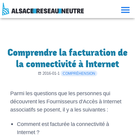
Aller
Aller
Aller
Consulter
au
à
à
le
contenu
la
la
plan
navigation
recherche
du
site
Comprendre la facturation de
la connectivité à Internet
2016-01-1
COMPRÉHENSION
Parmi les questions que les personnes qui
découvrent les Fournisseurs d'Accès à Internet
associatifs se posent, il y a les suivantes :
Comment est facturée la connectivité à
Internet ?