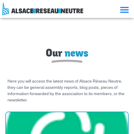
Aller
Aller
Aller
Consulter
au
à
à
le
contenu
la
la
plan
navigation
recherche
du
site
Our
news
Here you will access the latest news of Alsace Réseau Neutre,
they can be general assembly reports, blog posts, pieces of
information forwarded by the association to its members, or the
newsletter.