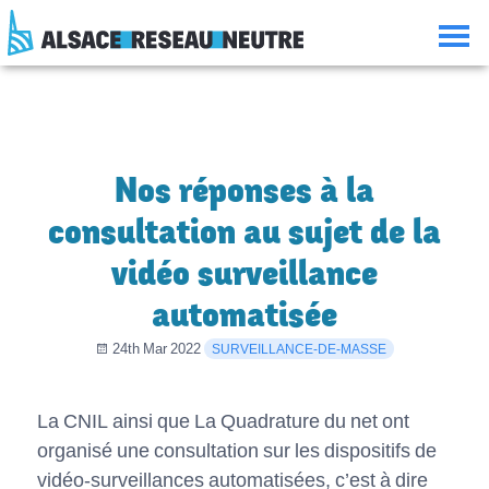
Aller
Aller
Aller
Consulter
au
à
à
le
contenu
la
la
plan
navigation
recherche
du
site
Nos réponses à la
consultation au sujet de la
vidéo surveillance
automatisée
24th Mar 2022
SURVEILLANCE-DE-MASSE
La CNIL ainsi que La Quadrature du net ont
organisé une consultation sur les dispositifs de
vidéo-surveillances automatisées, c’est à dire