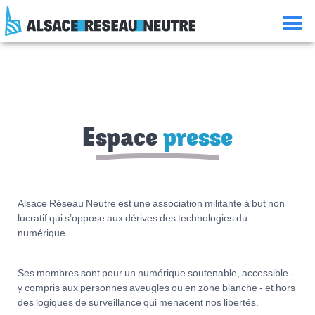
Aller
Aller
Aller
Consulter
au
à
à
le
contenu
la
la
plan
navigation
recherche
du
site
Espace
presse
Alsace Réseau Neutre est une association militante à but non
lucratif qui s’oppose aux dérives des technologies du
numérique.
Ses membres sont pour un numérique soutenable, accessible -
y compris aux personnes aveugles ou en zone blanche - et hors
des logiques de surveillance qui menacent nos libertés.