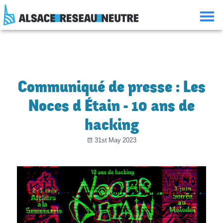
Aller
Aller
Aller
Consulter
au
à
à
le
contenu
la
la
plan
navigation
recherche
du
site
Communiqué de presse : Les
Noces d Étain - 10 ans de
hacking
31st May 2023