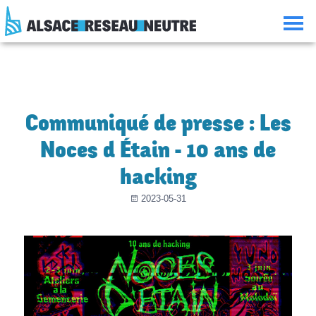
Aller
Aller
Aller
Consulter
au
à
à
le
contenu
la
la
plan
navigation
recherche
du
site
Communiqué de presse : Les
Noces d Étain - 10 ans de
hacking
2023-05-31