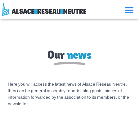
Aller
Aller
Aller
Consulter
au
à
à
le
contenu
la
la
plan
navigation
recherche
du
site
Our
news
Here you will access the latest news of Alsace Réseau Neutre,
they can be general assembly reports, blog posts, pieces of
information forwarded by the association to its members, or the
newsletter.