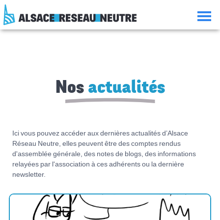
Aller
Aller
Aller
Consulter
au
à
à
le
contenu
la
la
plan
navigation
recherche
du
site
Nos
actualités
Ici vous pouvez accéder aux dernières actualités d’Alsace
Réseau Neutre, elles peuvent être des comptes rendus
d'assemblée générale, des notes de blogs, des informations
relayées par l'association à ces adhérents ou la dernière
newsletter.