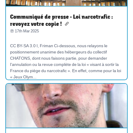
Communiqué de presse - Loi narcotrafic :
revoyez votre copie !
17th Mar 2025
CC BY-SA 3.0 I, Friman Ci-dessous, nous relayons le
positionnement unanime des hébergeurs du collectif
CHATONS, dont nous faisons partie, pour demander
l'annulation ou la revue complète de la loi « visant à sortir la
France du piège du narcotrafic ». En effet, comme pour la loi
« Jeux Olym...
COMMUNIQUÉ-DE-PRESSE
SURVEILLANCE-DE-MASSE
CYBERSÉCURITÉ
SANS-HIGHTECH
CYBERMANIPULATION
CHAT
ARMES-AUTONOMES
SCORING