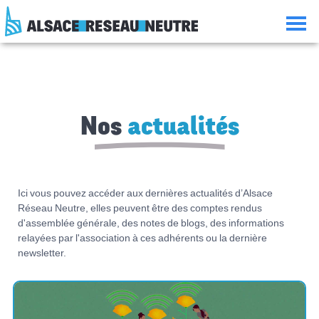
Aller
Aller
Aller
Consulter
au
à
à
le
contenu
la
la
plan
navigation
recherche
du
site
Nos
actualités
Ici vous pouvez accéder aux dernières actualités d’Alsace
Réseau Neutre, elles peuvent être des comptes rendus
d'assemblée générale, des notes de blogs, des informations
relayées par l'association à ces adhérents ou la dernière
newsletter.