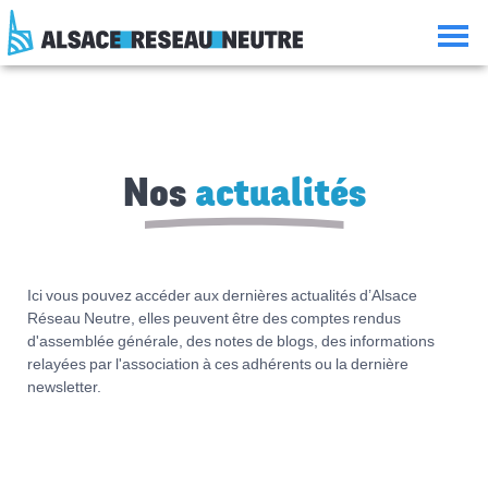
Aller
Aller
Aller
Consulter
au
à
à
le
contenu
la
la
plan
navigation
recherche
du
site
Nos
actualités
Ici vous pouvez accéder aux dernières actualités d’Alsace
Réseau Neutre, elles peuvent être des comptes rendus
d'assemblée générale, des notes de blogs, des informations
relayées par l'association à ces adhérents ou la dernière
newsletter.