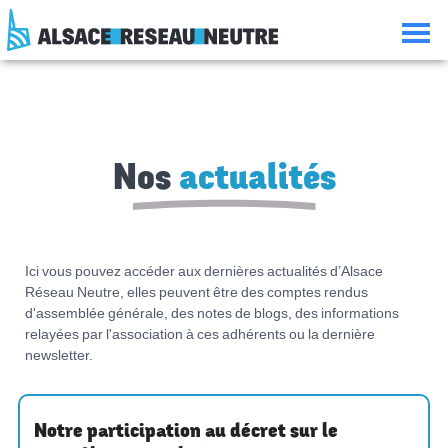
Aller
Aller
Aller
Consulter
au
à
à
le
contenu
la
la
plan
navigation
recherche
du
site
Nos
actualités
Ici vous pouvez accéder aux dernières actualités d’Alsace
Réseau Neutre, elles peuvent être des comptes rendus
d'assemblée générale, des notes de blogs, des informations
relayées par l'association à ces adhérents ou la dernière
newsletter.
Notre participation au décret sur le