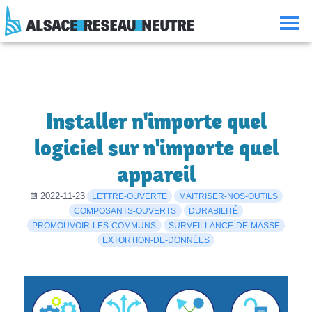
Aller
Aller
Aller
Consulter
au
à
à
le
contenu
la
la
plan
navigation
recherche
du
site
Installer n'importe quel
logiciel sur n'importe quel
appareil
2022-11-23
LETTRE-OUVERTE
MAITRISER-NOS-OUTILS
COMPOSANTS-OUVERTS
DURABILITÉ
PROMOUVOIR-LES-COMMUNS
SURVEILLANCE-DE-MASSE
EXTORTION-DE-DONNÉES